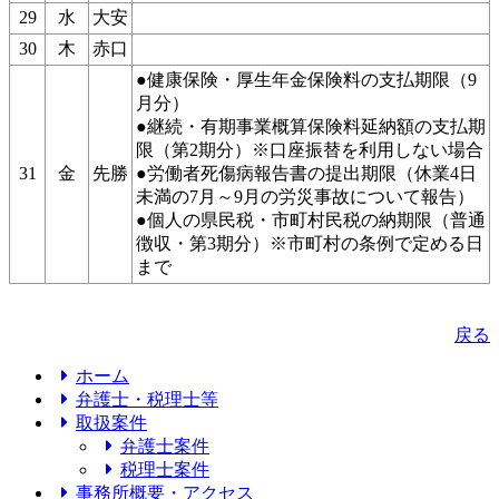
29
水
大安
30
木
赤口
●健康保険・厚生年金保険料の支払期限（9
月分）
●継続・有期事業概算保険料延納額の支払期
限（第2期分）※口座振替を利用しない場合
31
金
先勝
●労働者死傷病報告書の提出期限（休業4日
未満の7月～9月の労災事故について報告）
●個人の県民税・市町村民税の納期限（普通
徴収・第3期分）※市町村の条例で定める日
まで
戻る
ホーム
弁護士・税理士等
取扱案件
弁護士案件
税理士案件
事務所概要・アクセス