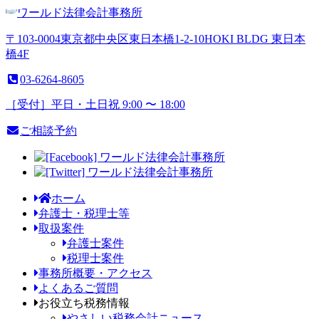
〒103-0004
東京都
中央区
東日本橋1-2-10
HOKI BLDG 東日本
橋4F
03-6264-8605
［受付］平日・土日祝 9:00 〜 18:00
ご相談予約
ホーム
弁護
士・
税理士等
取扱案件
弁護士案件
税理士案件
事務所概
要・
アクセス
よくある
ご質問
お役立ち
税務情報
やさしい税務会計ニュース