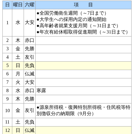
日
曜日
六曜
項 目
●全国労働衛生週間（～7日まで）
●大学生への採用内定の通知開始
水
大安
1
●高年齢者就業支援月間（～31日まで）
●年次有給休暇取得促進期間（～31日まで）
2
木
赤口
3
金
先勝
4
土
友引
5
日
先負
6
月
仏滅
7
火
大安
8
水
赤口
寒露
9
木
先勝
●源泉所得税・復興特別所得税・住民税等特
金
友引
10
別徴収分の納期限（9月分）
11
土
先負
12
日
仏滅