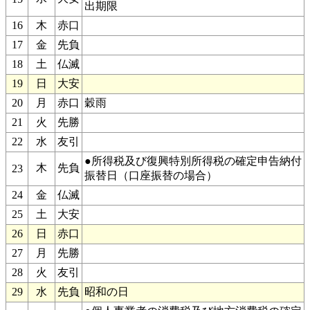
出期限
16
木
赤口
17
金
先負
18
土
仏滅
19
日
大安
20
月
赤口
穀雨
21
火
先勝
22
水
友引
●所得税及び復興特別所得税の確定申告納付
木
先負
23
振替日（口座振替の場合）
24
金
仏滅
25
土
大安
26
日
赤口
27
月
先勝
28
火
友引
29
水
先負
昭和の日