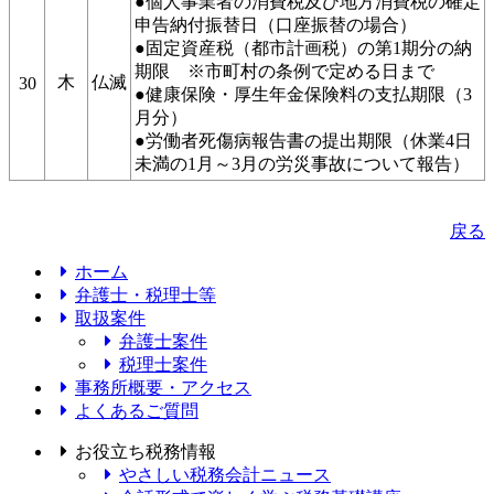
●個人事業者の消費税及び地方消費税の確定
申告納付振替日（口座振替の場合）
●固定資産税（都市計画税）の第1期分の納
期限 ※市町村の条例で定める日まで
木
仏滅
30
●健康保険・厚生年金保険料の支払期限（3
月分）
●労働者死傷病報告書の提出期限（休業4日
未満の1月～3月の労災事故について報告）
戻る
ホーム
弁護士・税理士等
取扱案件
弁護士案件
税理士案件
事務所概要・アクセス
よくあるご質問
お役立ち税務情報
やさしい税務会計ニュース