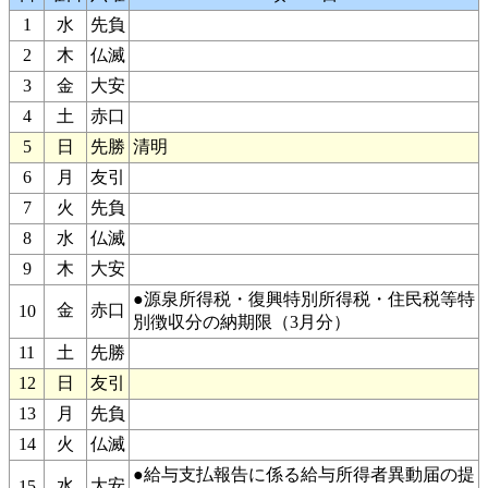
1
水
先負
2
木
仏滅
3
金
大安
4
土
赤口
5
日
先勝
清明
6
月
友引
7
火
先負
8
水
仏滅
9
木
大安
●源泉所得税・復興特別所得税・住民税等特
金
赤口
10
別徴収分の納期限（3月分）
11
土
先勝
12
日
友引
13
月
先負
14
火
仏滅
●給与支払報告に係る給与所得者異動届の提
水
大安
15