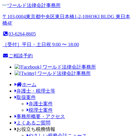
〒103-0004
東京都
中央区
東日本橋1-2-10
HOKI BLDG 東日本
橋4F
03-6264-8605
［受付］平日・土日祝 9:00 〜 18:00
ご相談予約
ホーム
弁護
士・
税理士等
取扱案件
弁護士案件
税理士案件
事務所概
要・
アクセス
よくある
ご質問
お役立ち
税務情報
やさしい税務会計ニュース