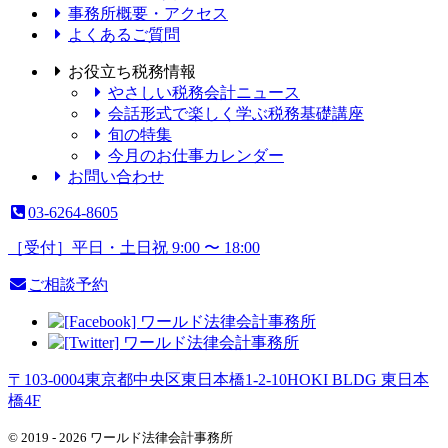
事務所概要・アクセス
よくあるご質問
お役立ち税務情報
やさしい税務会計ニュース
会話形式で楽しく学ぶ税務基礎講座
旬の特集
今月のお仕事カレンダー
お問い合わせ
03-6264-8605
［受付］平日・土日祝 9:00 〜 18:00
ご相談予約
〒103-0004
東京都
中央区
東日本橋1-2-10
HOKI BLDG 東日本
橋4F
© 2019 -
2026
ワールド法律会計事務所