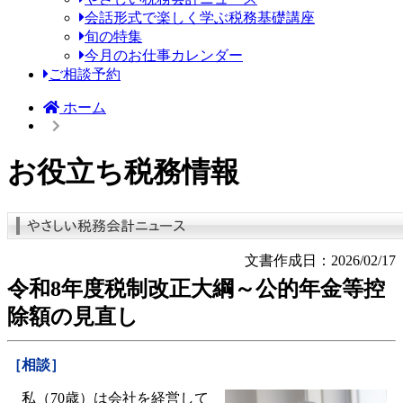
会話形式で楽しく学ぶ税務基礎講座
旬の特集
今月のお仕事カレンダー
ご相談予約
ホーム
お役立ち税務情報
文書作成日：2026/02/17
令和8年度税制改正大綱～公的年金等控
除額の見直し
［相談］
私（70歳）は会社を経営して