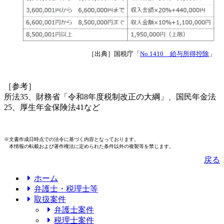
［出典］国税庁「
No.1410 給与所得控除
」
［参考］
所法35、財務省「令和8年度税制改正の大綱」、国民年金法
25、厚生年金保険法41など
※文書作成日時点での法令に基づく内容となっております。
本情報の転載および著作権法に定められた条件以外の複製等を禁じます。
戻る
ホーム
弁護士・税理士等
取扱案件
弁護士案件
税理士案件