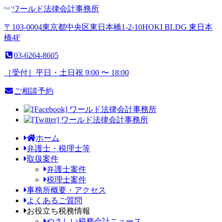
〒103-0004
東京都
中央区
東日本橋1-2-10
HOKI BLDG 東日本
橋4F
03-6264-8605
［受付］平日・土日祝 9:00 〜 18:00
ご相談予約
ホーム
弁護
士・
税理士等
取扱案件
弁護士案件
税理士案件
事務所概
要・
アクセス
よくある
ご質問
お役立ち
税務情報
やさしい税務会計ニュース