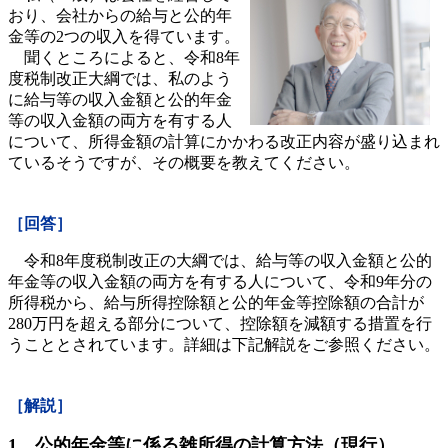
おり、会社からの給与と公的年
金等の2つの収入を得ています。
聞くところによると、令和8年
度税制改正大綱では、私のよう
に給与等の収入金額と公的年金
等の収入金額の両方を有する人
について、所得金額の計算にかかわる改正内容が盛り込まれ
ているそうですが、その概要を教えてください。
［回答］
令和8年度税制改正の大綱では、給与等の収入金額と公的
年金等の収入金額の両方を有する人について、令和9年分の
所得税から、給与所得控除額と公的年金等控除額の合計が
280万円を超える部分について、控除額を減額する措置を行
うこととされています。詳細は下記解説をご参照ください。
［解説］
1．公的年金等に係る雑所得の計算方法（現行）