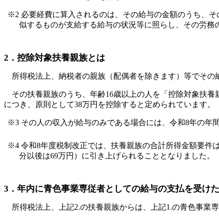
※2 必要経費に算入されるのは、その給与の金額のうち、
似するものが支給する給与の状況等に照らし、その労務
2．控除対象扶養親族とは
所得税法上、納税者の親族（配偶者を除きます）等でその納
その扶養親族のうち、年齢16歳以上の人を「控除対象扶養
につき、原則として38万円を控除すると定められています。
※3 その人の収入が給与のみである場合には、令和8年の年間
※4 令和8年度税制改正では、扶養親族の合計所得金額要件は
分以後は69万円）に引き上げられることとなりました。
3．年内に青色事業専従者としての給与の支払を受け
所得税法上、上記2.の扶養親族からは、上記1.の青色事業