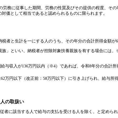
その労務に従事した期間、労務の性質及びその提供の程度、そ
の対価として相当であると認められるものに限られます。
税者と生計を一にする人のうち、その年分の合計所得金額が6
親族」といい、納税者が控除対象扶養親族を有する場合には、
給与収入が136万円以内（※4）であれば、令和8年分の合計所
62万円以下（改正前：58万円以下）に引き上げられ、給与所得
た人の取扱い
専従者に該当する人で給与の支払を受ける人を除く、と定めら