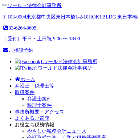
〒103-0004
東京都
中央区
東日本橋1-2-10
HOKI BLDG 東日本橋
03-6264-8605
［受付］平日・土日祝 9:00 〜 18:00
ご相談予約
ホーム
弁護
士・
税理士等
取扱案件
弁護士案件
税理士案件
事務所概
要・
アクセス
よくある
ご質問
お役立ち
税務情報
やさしい税務会計ニュース
会話形式で楽しく学ぶ税務基礎講座