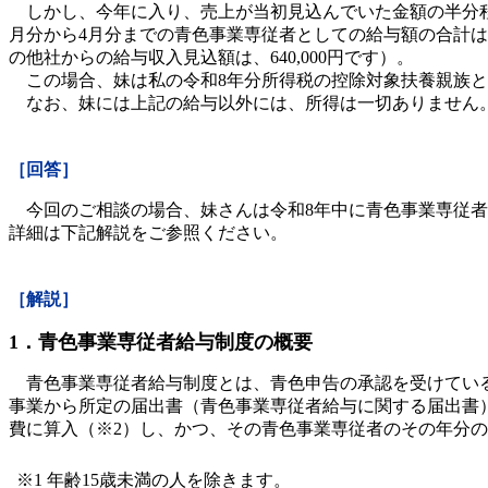
しかし、今年に入り、売上が当初見込んでいた金額の半分程
月分から4月分までの青色事業専従者としての給与額の合計は3
の他社からの給与収入見込額は、640,000円です）。
この場合、妹は私の令和8年分所得税の控除対象扶養親族と
なお、妹には上記の給与以外には、所得は一切ありません
［回答］
今回のご相談の場合、妹さんは令和8年中に青色事業専従者
詳細は下記解説をご参照ください。
［解説］
1．青色事業専従者給与制度の概要
青色事業専従者給与制度とは、青色申告の承認を受けている
事業から所定の届出書（青色事業専従者給与に関する届出書
費に算入（※2）し、かつ、その青色事業専従者のその年分
※1 年齢15歳未満の人を除きます。