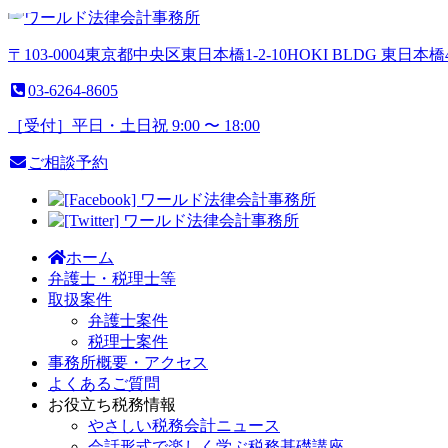
〒103-0004
東京都
中央区
東日本橋1-2-10
HOKI BLDG 東日本橋
03-6264-8605
［受付］平日・土日祝 9:00 〜 18:00
ご相談予約
ホーム
弁護
士・
税理士等
取扱案件
弁護士案件
税理士案件
事務所概
要・
アクセス
よくある
ご質問
お役立ち
税務情報
やさしい税務会計ニュース
会話形式で楽しく学ぶ税務基礎講座