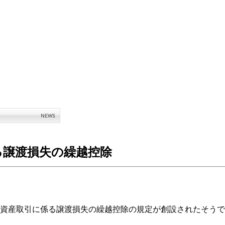
る譲渡損失の繰越控除
資産取引に係る譲渡損失の繰越控除の規定が創設されたそうで