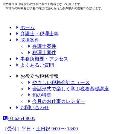
※文書作成日時点での法令に基づく内容となっております。
本情報の転載および著作権法に定められた条件以外の複製等を禁じます。
ホーム
弁護士・税理士等
取扱案件
弁護士案件
税理士案件
事務所概要・アクセス
よくあるご質問
お役立ち税務情報
やさしい税務会計ニュース
会話形式で楽しく学ぶ税務基礎講座
旬の特集
今月のお仕事カレンダー
お問い合わせ
03-6264-8605
［受付］平日・土日祝 9:00 〜 18:00