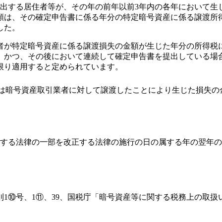
出する居住者等が、その年の前年以前3年内の各年において生
額は、その確定申告書に係る年分の特定暗号資産に係る譲渡所
した。
が特定暗号資産に係る譲渡損失の金額が生じた年分の所得税
、かつ、その後において連続して確定申告書を提出している場
限り適用すると定められています。
又は暗号資産取引業者に対して譲渡したことにより生じた損失の
関する法律の一部を改正する法律の施行の日の属する年の翌年の
則1⑩号、1⑪、39、国税庁「暗号資産等に関する税務上の取扱