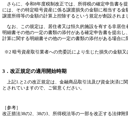
さらに、令和8年度税制改正では、所得税の確定申告書を提
には、その特定暗号資産に係る譲渡損失の金額に相当する金
譲渡所得等の金額の計算上控除するという規定が創設されま
なお、この規定は、居住者又は恒久的施設を有する非居住者
明細書その他の一定の書類の添付がある確定申告書を提出し
計算に関する明細書その他の一定の書類の添付がある場合に
※2 暗号資産取引業者への売委託により生じた損失の金額
3．改正規定の適用開始時期
上記1.と2.の改正規定は、金融商品取引法及び資金決済に
とされていますので、ご留意ください。
［参考］
改正措法38の2、38の3、所得税法等の一部を改正する法律附